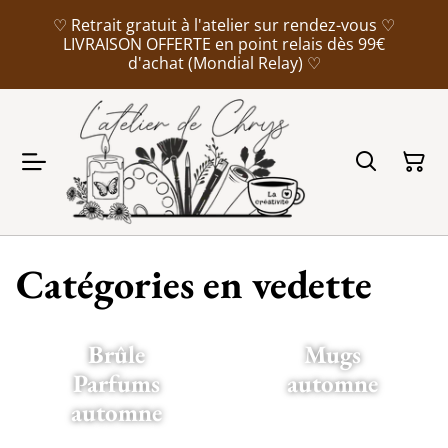
♡ Retrait gratuit à l'atelier sur rendez-vous ♡
LIVRAISON OFFERTE en point relais dès 99€
d'achat (Mondial Relay) ♡
Catégories en vedette
Brûle
Mugs
Parfums
automne
automne