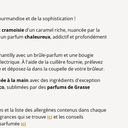
 gourmandise et de la sophistication !
t
cramoisie
d'un caramel riche, nuancée par la
t un parfum
chaleureux
, addictif et profondément
chantilly avec un brûle-parfum et une bougie
ectrique. À l'aide de la cuillère fournie, prélevez
e et déposez-la dans la coupelle de votre brûleur.
uée à la main
avec des ingrédients d'exception
co
, sublimées par des
parfums de Grasse
es et la liste des allergènes contenus dans chaque
agrances qui se trouve
ici
et les conseils
y parfumée
ici