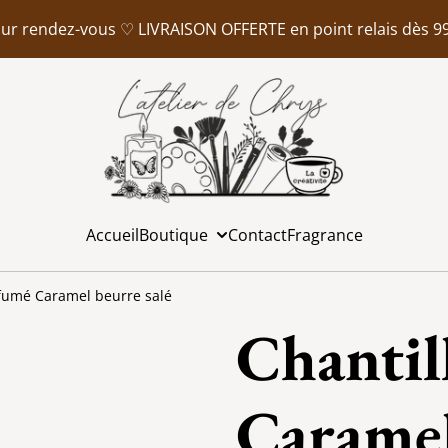
er sur rendez-vous ♡ LIVRAISON OFFERTE en point relais dès 9
Accueil
Boutique
Contact
Fragrance
rfumé Caramel beurre salé
Chantil
Caramel