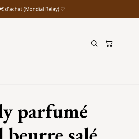
9€ d'achat (Mondial Relay) ♡
ly parfumé
 beurre salé