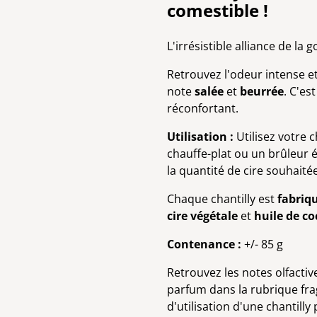
comestible !
L'irrésistible alliance de la
Retrouvez l'odeur intense e
note
salée
et
beurrée
. C'es
réconfortant.
Utilisation :
Utilisez votre 
chauffe-plat ou un brûleur él
la quantité de cire souhaité
Chaque chantilly est
fabriq
cire végétale
et
huile de co
Contenance :
+/- 85 g
Retrouvez les notes olfactiv
parfum dans la rubrique fr
d'utilisation d'une chantill