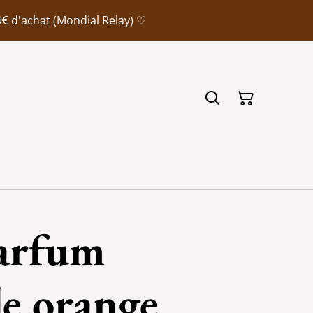
9€ d'achat (Mondial Relay) ♡
arfum
le orange