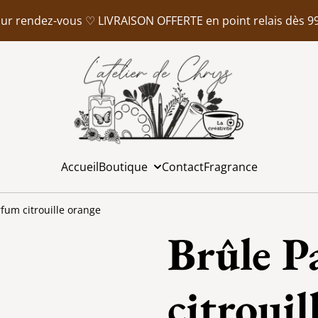
er sur rendez-vous ♡ LIVRAISON OFFERTE en point relais dès 9
Accueil
Boutique
Contact
Fragrance
fum citrouille orange
Brûle P
citrouil